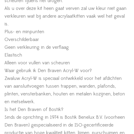
scheuren tijdens het drogen.
Als u over deze kit heen gaat verven zal uw kleur niet gaan
verkleuren wat bij andere acrylaatkitten vaak wel het geval
is.
Plus- en minpunten
Overschilderbaar
Geen verkleuring in de verflaag
Elastisch
Alleen voor vullen van scheuren
Waar gebruik ik Den Braven Acryl-W voor?
Zwaluw Acryl-W is speciaal ontwikkeld voor het afdichten
van aansluitvoegen tussen trappen, wanden, plafonds,
plinten, vensterbanken, houten en metalen kozijnen, beton
en metselwerk.
Is het Den Braven of Bostik?
Sinds de oprichting in 1974 is Bostik Benelux B.V. (voorheen
Den Braven) gespecialiseerd in de ISO-gecertificeerde
productie van hoge kwaliteit kitten, lijmen, purschuimen en