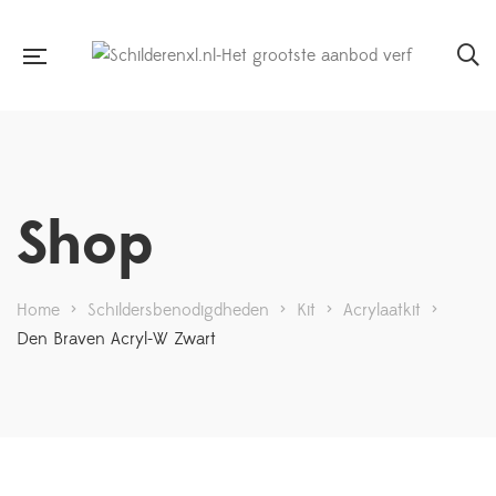
Shop
Home
>
Schildersbenodigdheden
>
Kit
>
Acrylaatkit
>
Den Braven Acryl-W Zwart