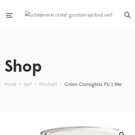
Shop
Home
>
Verf
>
Houtverf
>
Croon Cronogloss PU 1 liter