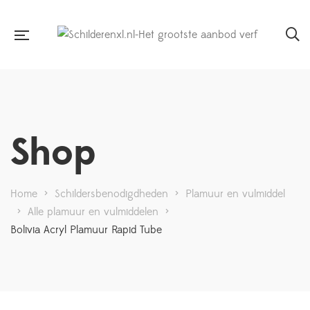
Shop
Home
>
Schildersbenodigdheden
>
Plamuur en vulmiddel
>
Alle plamuur en vulmiddelen
>
Bolivia Acryl Plamuur Rapid Tube