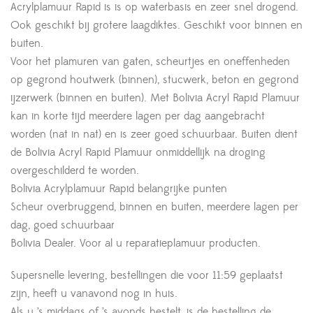
Acrylplamuur Rapid is is op waterbasis en zeer snel drogend.
Ook geschikt bij grotere laagdiktes. Geschikt voor binnen en
buiten.
Voor het plamuren van gaten, scheurtjes en oneffenheden
op gegrond houtwerk (binnen), stucwerk, beton en gegrond
ijzerwerk (binnen en buiten). Met Bolivia Acryl Rapid Plamuur
kan in korte tijd meerdere lagen per dag aangebracht
worden (nat in nat) en is zeer goed schuurbaar. Buiten dient
de Bolivia Acryl Rapid Plamuur onmiddellijk na droging
overgeschilderd te worden.
Bolivia Acrylplamuur Rapid belangrijke punten
Scheur overbruggend, binnen en buiten, meerdere lagen per
dag, goed schuurbaar
Bolivia Dealer. Voor al u reparatieplamuur producten.
Supersnelle levering, bestellingen die voor 11:59 geplaatst
zijn, heeft u vanavond nog in huis.
Als u ’s middags of ’s avonds bestelt, is de bestelling de