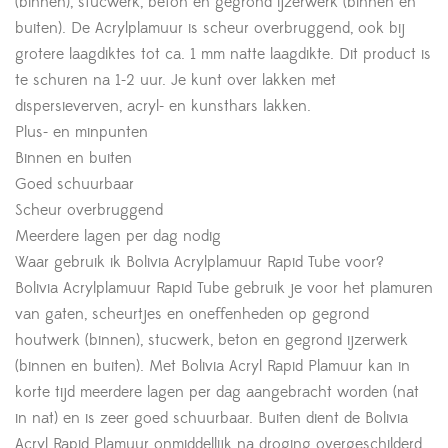
(binnen), stucwerk, beton en gegrond ijzerwerk (binnen en
buiten). De Acrylplamuur is scheur overbruggend, ook bij
grotere laagdiktes tot ca. 1 mm natte laagdikte. Dit product is
te schuren na 1-2 uur. Je kunt over lakken met
dispersieverven, acryl- en kunsthars lakken.
Plus- en minpunten
Binnen en buiten
Goed schuurbaar
Scheur overbruggend
Meerdere lagen per dag nodig
Waar gebruik ik Bolivia Acrylplamuur Rapid Tube voor?
Bolivia Acrylplamuur Rapid Tube gebruik je voor het plamuren
van gaten, scheurtjes en oneffenheden op gegrond
houtwerk (binnen), stucwerk, beton en gegrond ijzerwerk
(binnen en buiten). Met Bolivia Acryl Rapid Plamuur kan in
korte tijd meerdere lagen per dag aangebracht worden (nat
in nat) en is zeer goed schuurbaar. Buiten dient de Bolivia
Acryl Rapid Plamuur onmiddellijk na droging overgeschilderd