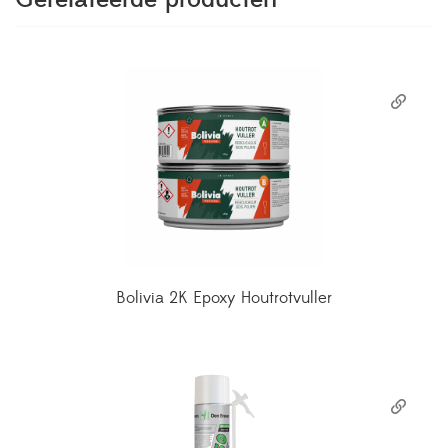
Bolivia 2K Epoxy Houtrotvuller