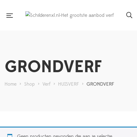
GRONDVERF
Home
>
Shop
>
Verf
>
HUISVERF
>
GRONDVERF
Geen producten gevonden die aan je selectie