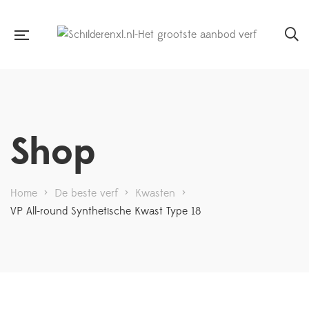
Shop
Home
>
De beste verf
>
Kwasten
>
VP All-round Synthetische Kwast Type 18