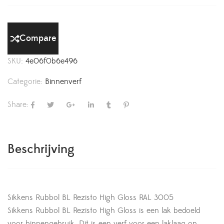
Compare
SKU:
4e06f0b6e496
Categorie:
Binnenverf
Share:
Beschrijving
Sikkens Rubbol BL Rezisto High Gloss RAL 3005
Sikkens Rubbol BL Rezisto High Gloss is een lak bedoeld
voor binnengebruik. Dit is een verf voor een laklaag op