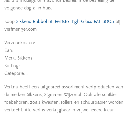
Als u ’s middags of ’s avonds bestelt, is de bestelling de
volgende dag al in huis.
Koop
Sikkens Rubbol BL Rezisto High Gloss RAL 3005
bij
verfmenger.com
Verzendkosten:
Ean:
Merk: Sikkens
Korting:
Categorie: ,
Verf.nu heeft een uitgebreid assortiment verfproducten van
de merken Sikkens, Sigma en Wijzonol. Ook alle schilder
toebehoren, zoals kwasten, rollers en schuurpapier worden
verkocht. Alle verf is verkrijgbaar in vrijwel iedere kleur.