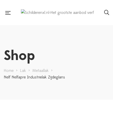
Shop
Home
>
Lak
>
Metaallak
>
Nelf Nelfapre Industrielak Zijdeglans