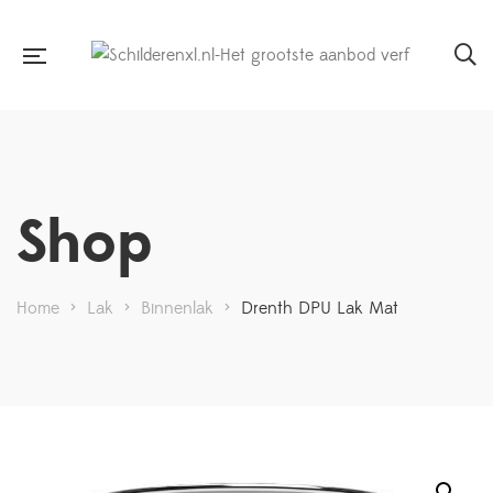
Shop
Home
>
Lak
>
Binnenlak
>
Drenth DPU Lak Mat