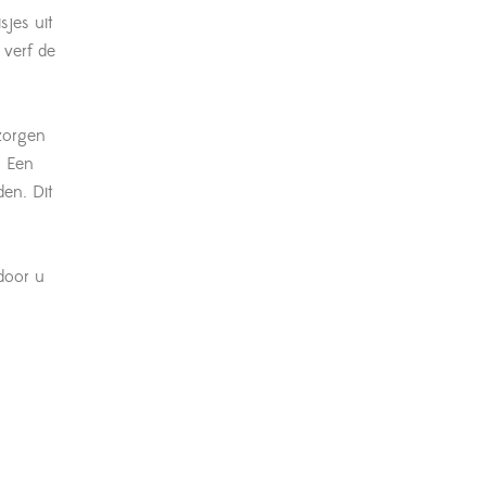
sjes uit
 verf de
 zorgen
. Een
en. Dit
door u