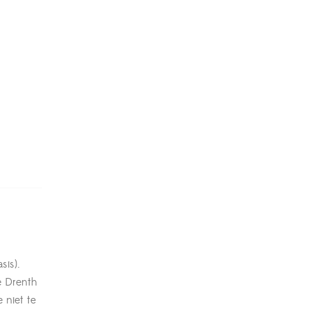
sis).
e Drenth
 niet te