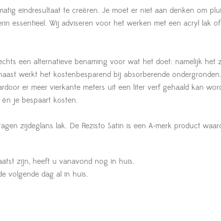
atig eindresultaat te creëren. Je moet er niet aan denken om plui
erin essentieel. Wij adviseren voor het werken met een acryl lak of
lechts een alternatieve benaming voor wat het doet: namelijk het
naast werkt het kostenbesparend bij absorberende ondergronden
oor er meer vierkante meters uit een liter verf gehaald kan word
t én je bespaart kosten.
ragen zijdeglans lak. De Rezisto Satin is een A-merk product waar
aatst zijn, heeft u vanavond nog in huis.
 de volgende dag al in huis.