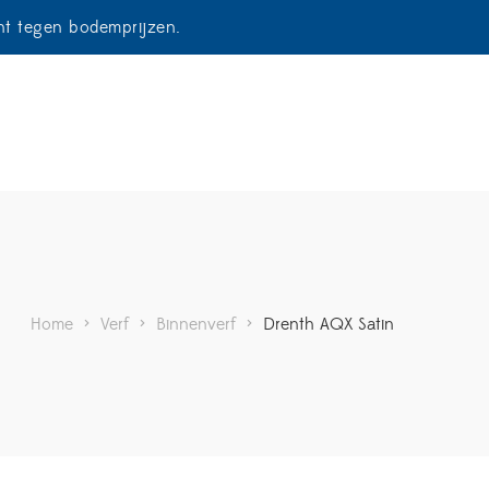
ent tegen bodemprijzen.
Home
>
Verf
>
Binnenverf
>
Drenth AQX Satin