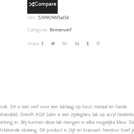
Compare
SKU:
5399096f1a0d
Categorie:
Binnenverf
Share:
uik. Dit is een verf voor een laklaag op hout, metaal en harde
ehandeld. Drenth AQX Satin is een zijdeglans lak op acryl (waterba
rking in. Wij kunnen deze lak mengen in elke mogelijke kleur. D
ekende vloeiing. Dit product is Slijt en krasvast, hierdoor hoef je