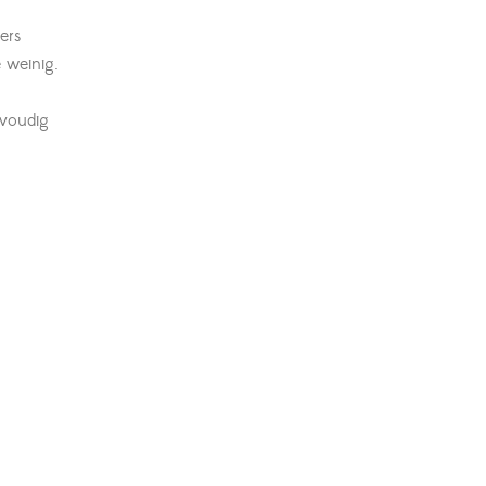
ers
 weinig.
nvoudig