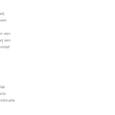
ad,
 een
en een
ij een
 omdat
lak
iste
ombinatie