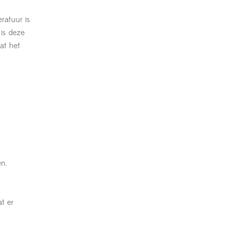
ratuur is
 is deze
at het
en.
t er