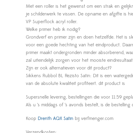
Met een roller is het gewenst om een strak en gelijkm
je schilderwerk te vissen. De opname en afgifte is hi
VP Superflock acryl roller.
Welke primer heb ik nodig?
Grondverf en primer zijn en doen hetzelfde. Het is s
voor een goede hechting van het eindproduct. Daar
primer maakt ondergronden minder absorberend, waard
zal uiteindelijk zorgen voor het mooiste eindresultaa
Zijn er ook alternatieven voor dit product?
Sikkens Rubbol BL Rezisto Satin: Dit is een waterged
van de absolute kwaliteit profiteert. dit product is
Supersnelle levering, bestellingen die voor 11:59 gepl
Als u ’s middags of ’s avonds bestelt, is de bestelling
Koop
Drenth AQX Satin
bij verfmenger.com
Verzendkosten: