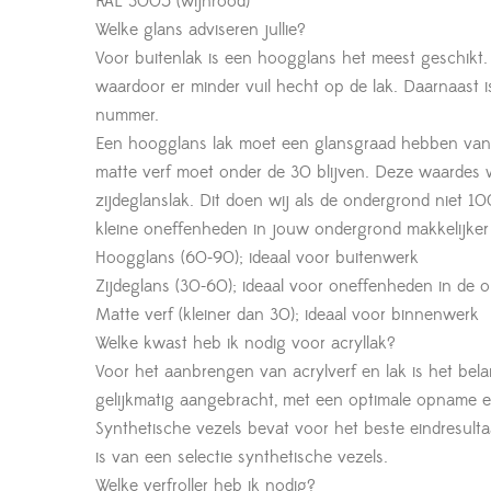
RAL 3005 (wijnrood)
Welke glans adviseren jullie?
Voor buitenlak is een hoogglans het meest geschikt.
waardoor er minder vuil hecht op de lak. Daarnaast i
nummer.
Een hoogglans lak moet een glansgraad hebben van 
matte verf moet onder de 30 blijven. Deze waardes 
zijdeglanslak. Dit doen wij als de ondergrond niet 1
kleine oneffenheden in jouw ondergrond makkelijker 
Hoogglans (60-90); ideaal voor buitenwerk
Zijdeglans (30-60); ideaal voor oneffenheden in de 
Matte verf (kleiner dan 30); ideaal voor binnenwerk
Welke kwast heb ik nodig voor acryllak?
Voor het aanbrengen van acrylverf en lak is het bela
gelijkmatig aangebracht, met een optimale opname en
Synthetische vezels bevat voor het beste eindresult
is van een selectie synthetische vezels.
Welke verfroller heb ik nodig?