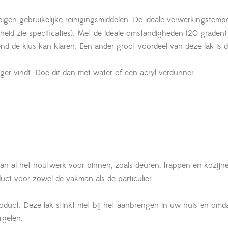
igen gebruikelijke reinigingsmiddelen. De ideale verwerkingstempe
eid zie specificaties). Met de ideale omstandigheden (20 graden)
end de klus kan klaren. Een ander groot voordeel van deze lak is d
iger vindt. Doe dit dan met water of een acryl verdunner.
an al het houtwerk voor binnen, zoals deuren, trappen en kozijn
uct voor zowel de vakman als de particulier.
oduct. Deze lak stinkt niet bij het aanbrengen in uw huis en omda
rgelen.